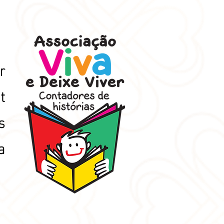
r
t
s
a